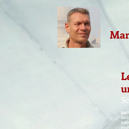
Mar
L
u
S
Nach
dafü
habe
empf