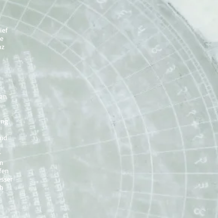
ief
ie
nz
 an
ung
und
r
em
fen
esser
ch
.