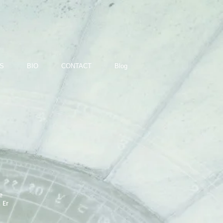
S
BIO
CONTACT
Blog
e
 Er