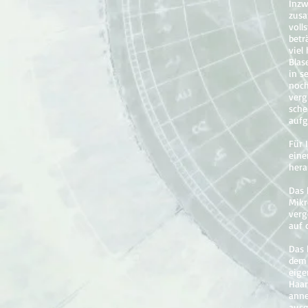
Inzw
zusa
voll
betr
viel
Blas
in s
noch
verg
sche
aufg
Für 
eine
hera
Das 
Mikr
verg
auf 
Das 
dem 
eige
Haar
anne
ausg