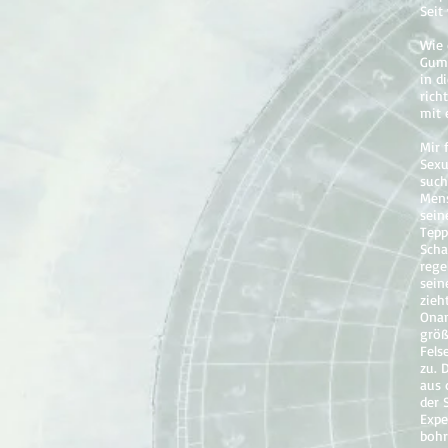
Seit
Wie 
Gumm
in d
rich
mit
Mir 
Sexu
such
Mens
sein
Tepp
Scha
rege
sein
zieh
Onan
größ
Fels
zu. 
aus 
der 
Expe
bohr