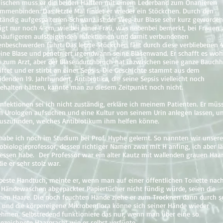
ischen muss er die beiden Hälften mit einem Lederband zum Onanieren
mmenbinden. Das letzte Mal findet er wieder ein Stöckchen. Durch den
ständig aufgespaltenen Schwanz ist der Weg zur Blase sehr kurz geworden
ägt nur noch 4 cm, wie bei einer Frau, was nebenbei bemerkt, bei Frauen 
 häufigeren aufsteigenden Infektionen und damit verbundenen
enbeschwerden führt. Das letzte Stöckchen fällt durch diese verbliebenen 
eine Blase und penetriert irgendwann seine Blasenwand. Er schafft es woh
 zum Arzt, aber der Blasendurchbruch hat inzwischen seine ganze Bauch
iftet und er stirbt an einer Sepsis. Die Geschichte stammt aus dem
idenden 19. Jahrhundert, Antibiotika, die seine Sepsis vielleicht noch
ehalten hätten, kannte man zu diesem Zeitpunkt noch nicht.
Infektionen sei ich nicht zuständig, erkläre ich meinem Patienten. Er müs
n Urologen aufsuchen und eine Kultur von seinem Urin anlegen lassen, u
uszufinden, welches Antibiotikum ihm helfen könne.
habe ich noch im Studium bei Prof. Hyphe gelernt. So nannten wir unser
obiologieprofessor, dessen richtiger Namen zwar mit H anfing, ich aber l
essen habe. Der Professor war ein alter Kautz mit wallenden grauen Haar
die er sehr stolz war.
beste Handtuch, meinte er, wenn man auf einer öffentlichen Toilette nac
Händewaschen abgepackter Papiertücher nicht fündig würde, seien die
nen Haare. Die noch feuchten Hände ziehe er zum Trocknen dann durch s
 und die körpereigene Mikrobenflora könne sich seiner Hände wieder
hmen. Selbstredend funktioniere das nur, wenn man über eine so
ezeichnete Haarpracht wie er selbst verfügte.