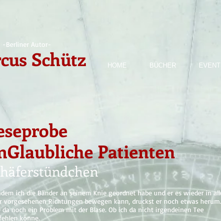
-Berliner Autor-
cus Schütz
HOME
BÜCHER
EVENT
eseprobe
nGlaubliche Patienten
chäferstündchen
dem ich die Bänder an seinem Knie geordnet habe und er es wieder in all
r vorgesehenen Richtungen bewegen kann, druckst er noch etwas herum.
 da noch ein Problem mit der Blase. Ob ich da nicht irgendeinen Tee
ehlen könne.