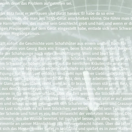
 wann denn das Problem aufgetreten sei.
der Blitz fasst er Vertrauen und platzt heraus. Er habe da so eine
ielektrode, die man ans TENS-Gerät anschließen könne. Die führe man t
ie Harnröhre ein, das mache sein Geschlecht groß und hart und wenn er d
tigen Frequenzen auf dem Gerät eingestellt habe, entlade sich sein Schwa
 einem Megaorgasmus.
fällt sofort die Geschichte vom Schafshüter aus einem uralten Buch für
almedizin von Georg Back ein: Einsam, beim Schafe Hüten in den Bergen,
te der Schafsjunge nach einer Beschäftigung. Weit und breit keine
chenseele, nur er und seine Herde von Schafen. Irgendwann fängt er an,
em Schwanz zu hobeln, onaniert auf die herrlichen Kräuter, die wie ein
ich unter ihm liegen und an dem die Schafe so viel Gefallen finden. Der
fsjunge hat seine Lust entdeckt und geht nun seiner Lieblingsbeschäftig
lmäßig nach. Irgendwann reicht der Reiz, den seine arbeitenden Hände an
er Glans penis ausüben, nicht mehr aus. Er braucht einen stärkeren Reiz, 
t aus dem Kräuterteppich einen kleinen Zweig heraus, den er nun zum
ieren in die Harnröhre schiebt. Über die Zeit werden die Stöckchen imme
er, der Reiz auf Eichel und Röhre immer stärker. Diesmal sitzt er auf ein
en und schaut wieder gelangweilt den Schafen beim Meckern und Graszup
Die Lust ruft, doch es ist kein Stöckchen zur Hand. Er zieht sein Taschenm
der Scheide und führt es ein, Blut entweicht der verletzten Harnröhre. Do
Schmerz, den die Wunde bereitet, ist noch viel besser, als alles, was seine
rimente an seiner Männlichkeit jäh hervorgebracht haben. Über die Jahre
t sich das Messer immer tiefer in sein Glied und spaltet es in zwei Hälften