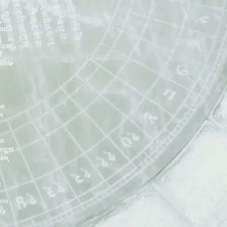
,
zu
4 cm
l
höhle
se
m
en
ängst
en,
h
ein