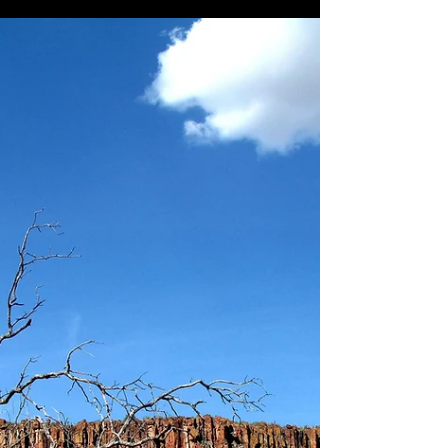
22. Juni 2022
3 Min. Lesezeit
Angel Share: Fèis Ìle 2022 auf
Islay
Eine Institution für Whisky-Liebhaber ist das
alljährlich um Pfingsten stattfindende Islay-Festival
Fèis Ìle. Die schottische Insel lebt...