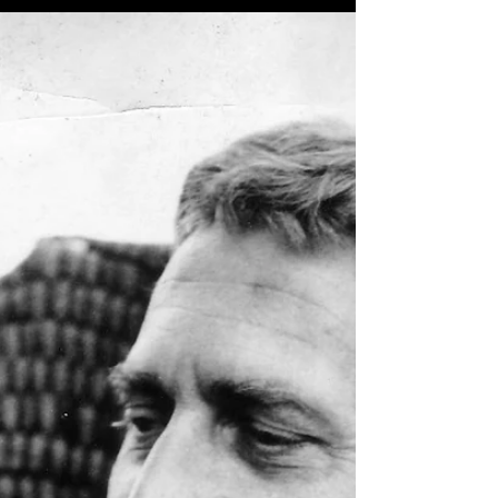
Linden einfügt, durchschritten habe, lande ich in
gewaltigen hohen Innenhöfen, durch die der Wind
den allgegenwärtigen Berliner Baustaub wirbelt und
bin froh eine der gerade aus der Mode gekommene
Feinstaubmaske dabei zu haben. Schnell wechselt
die Architektur vo