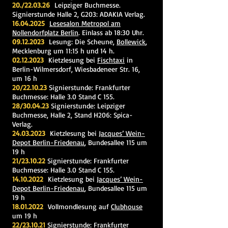
20./22.03.26
Leipziger Buchmesse.
Signierstunde Halle 2, G203: ADAKIA Verlag.
16.04.2025
Lesesalon Metropol am
Nollendorfplatz Berlin
. Einlass ab 18:30 Uhr.
09.12.2023
Lesung: Die Scheune,
Bollewick
,
Mecklenburg um 11:15 h und 14 h.
02.12.2023
Kietzlesung bei
Fischtaxi
in
Berlin-W
ilmersdorf, Wiesbadeneer Str. 16,
um 16 h
20/22.10.23
Signierstunde: Frankfurter
Buchmesse
: Halle 3.0 Stand C 155.
2
8/30.04.23
Signierstunde: Leipziger
Buchmesse,
Halle 2,
Stand H206: Spica-
Verlag.
24.03.2023
Kietzlesung bei
Jacques’ Wein-
Depot Berlin-Friedenau
, Bundesallee 115 um
19 h
21/23.10.22
Signierstunde: Frankfurter
Buchmesse: Halle 3.0 Stand C 155.
14.10.2022
Kietzlesung bei
Jacques’ Wein-
Depot Berlin-Friedenau
, Bundesallee 115 um
19 h
18.01.2022
Vollmondlesung auf
Clubhouse
um 19 h
22/23.10.21
Signierstunde: Frankfurter