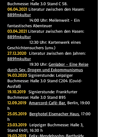
Buchmesse: Halle 3.0 Stand C 58.
06.04.2021
Literatur zwischen den Hasen:
889fmkultur
14:00 Uhr:
Meilenweit - Ein
fantastisches Abenteuer
03.04.2021
Literatur zwischen den Hasen:
889fmkultur
12:30 Uhr: Kartenwerk eines
Geschichtensuchers (unv.)
27.12.2020
Literatur zwischen den Jahren:
889fmkultur
19:30 Uhr:
Genlabor - Eine Reise
durch Sex, Drogen und Exkommunismus
14.03.2020
Signierstunde: Leipziger
Buchmesse: Halle 3.0 Stand C204 (Covid-
Ausfall)
19.10.2019
Signierstunde: Frankfurter
Buchmesse: Halle 3.0 Stand B95
12.09.2019
Amarcord-Café-Bar
, Berlin, 19:00
h
25.05.2019
Berghotel Eisenacher Haus
, 17:00
h
23.03.2019
Leipziger Buchmesse: Halle 3,
Stand E401, 16:30 h
19.03.2019
Felix-Mendelssohn-Bartholdy