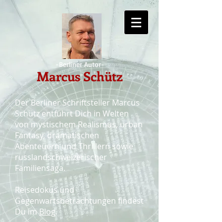
-Berliner Autor-
Marcus Schütz
Der Berliner Schriftsteller Marcus
Schütz entführt Dich in Welten
von mystischem Realismus, urban
Fantasy, dramatischen
Abenteuern und Thrillern sowie
russlandschweizerischer
Familiensaga.
Reisedokus und
Gegenwartsbetrachtungen findest
Du im
Blog
.