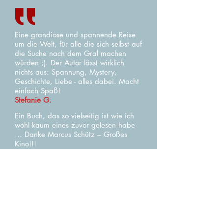
Eine grandiose und spannende Reise
um die Welt, für alle die sich selbst auf
die Suche nach dem Gral machen
würden ;). Der Autor lässt wirklich
nichts aus: Spannung, Mystery,
Geschichte, Liebe - alles dabei. Macht
einfach Spaß!
Stefanie G.
Ein Buch, das so vielseitig ist wie ich
wohl kaum eines zuvor gelesen habe
... Danke Marcus Schütz – Großes
Kino!!!
ABSOLUTE LESEEMPFEHLUNG –
GROSSE ENTDECKUNG auf der
Leipziger Buchmesse
Petra Püter
-
Lies Dich glücklich - Bücher
Die Geschichte vermag einen sehr
schnell zu fesseln, was an dem sehr
angenehmen Schreibstil des Autor