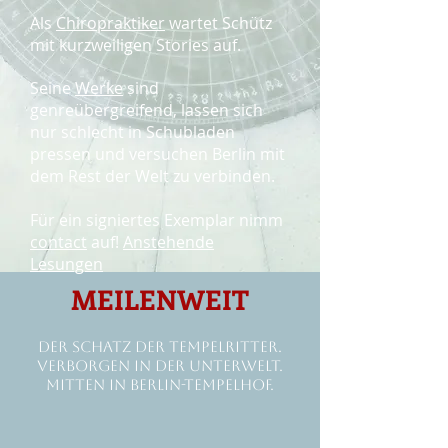
Als
Chiropraktiker
wartet Schütz
mit kurzweiligen Stories auf.
Seine
Werke
sind
genreübergreifend, lassen sich
nur schlecht in Schubladen
pressen und versuchen Berlin mit
dem Rest der Welt zu verbinden.
Für ein signiertes Exemplar nimm
contact
auf!
Anstehende
Lesungen
MEILENWEIT
Der Schatz der Tempelritter.
Verborgen in der Unterwelt.
Mitten in Berlin-Tempelhof.