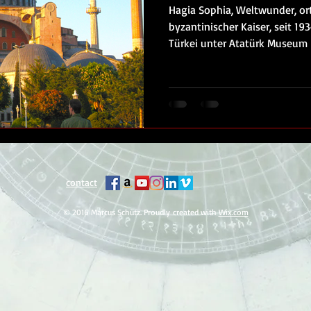
Hagia Sophia, Weltwunder, or
byzantinischer Kaiser, seit 19
Türkei unter Atatürk Museum
contact
© 2016 Marcus Schütz. Proudly created with
Wix.com