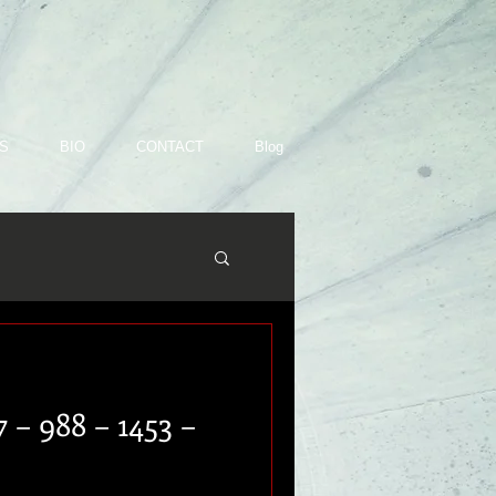
S
BIO
CONTACT
Blog
 – 988 – 1453 –