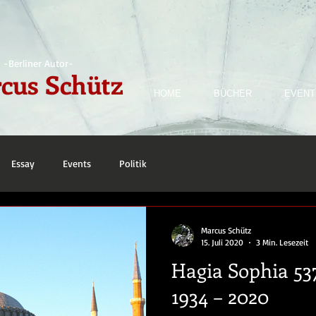
-Berliner Autor-
cus Schütz
HOME
BÜCHER
EVENT
Essay
Events
Politik
Marcus Schütz
15. Juli 2020
3 Min. Lesezeit
Hagia Sophia 537
1934 – 2020