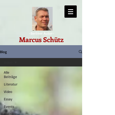
-Berliner Autor-
Marcus Schütz
Blog
Video
Alle
Beiträge
Literatur
Video
Essay
Events
Politik