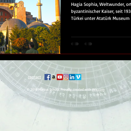
Hagia Sophia, Weltwunder, or
byzantinischer Kaiser, seit 19
Türkei unter Atatürk Museum
contact
© 2016 Marcus Schütz. Proudly created with
Wix.com