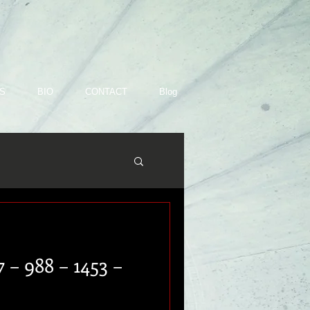
S
BIO
CONTACT
Blog
 – 988 – 1453 –