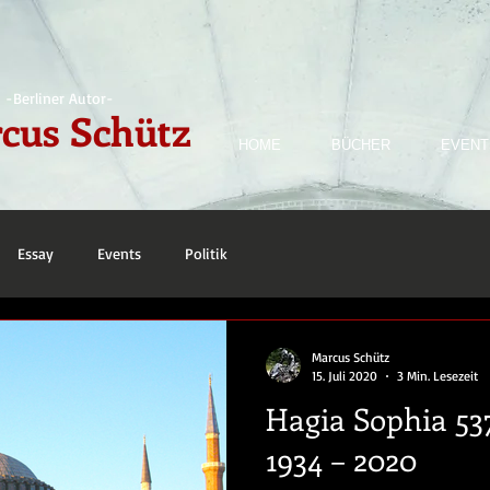
-Berliner Autor-
cus Schütz
HOME
BÜCHER
EVENT
Essay
Events
Politik
Marcus Schütz
15. Juli 2020
3 Min. Lesezeit
Hagia Sophia 537
1934 – 2020