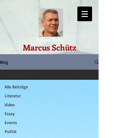
-Berliner Autor-
Marcus Schütz
Blog
Alle Beiträge
Alle Beiträge
Literatur
Video
Essay
Events
Politik