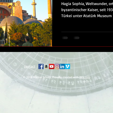
Hagia Sophia, Weltwunder, or
byzantinischer Kaiser, seit 19
Türkei unter Atatürk Museum
contact
© 2016 Marcus Schütz. Proudly created with
Wix.com