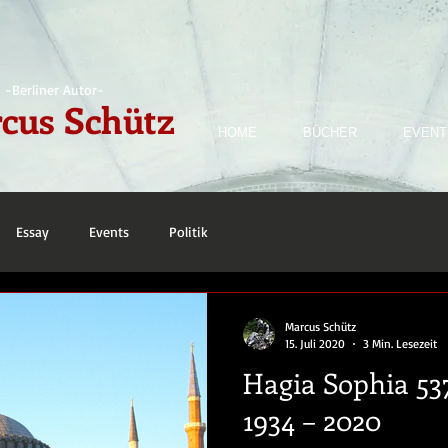
-Berliner Autor-
cus Schütz
HOME
BÜCHER
EVENT
Essay
Events
Politik
Marcus Schütz
15. Juli 2020
3 Min. Lesezeit
Hagia Sophia 537
1934 – 2020