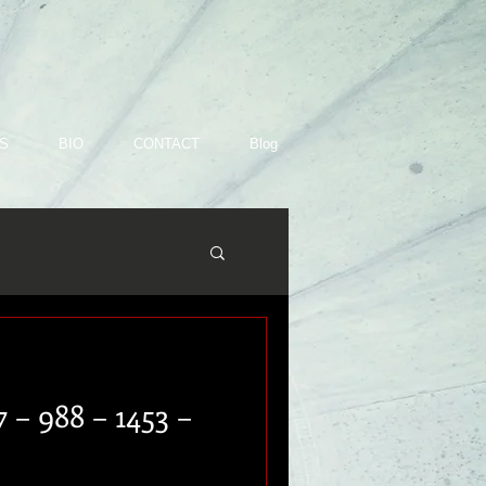
S
BIO
CONTACT
Blog
 – 988 – 1453 –