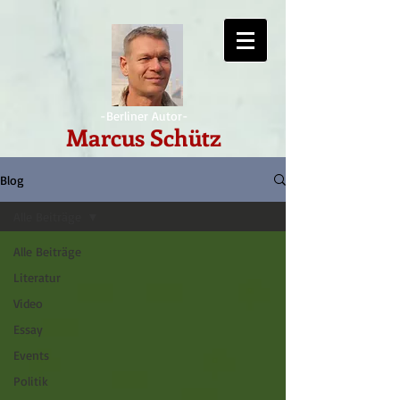
-Berliner Autor-
Marcus Schütz
Blog
Alle Beiträge
Alle Beiträge
Literatur
Video
Essay
Events
Politik