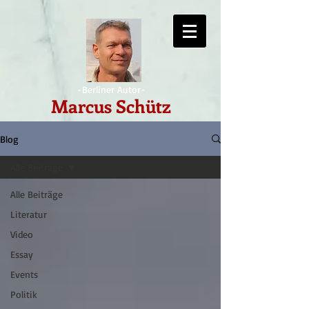
-Berliner Autor-
Marcus Schütz
Blog
Alle Beiträge
Alle Beiträge
Literatur
Video
Essay
Events
Politik