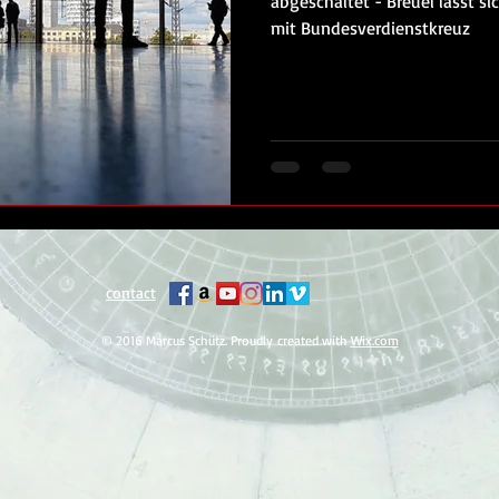
abgeschaltet - Breuel lässt s
mit Bundesverdienstkreuz
contact
© 2016 Marcus Schütz. Proudly created with
Wix.com