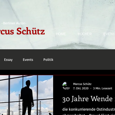
-Berliner Autor-
cus Schütz
HOME
BÜCHER
EVENT
Essay
Events
Politik
Marcus Schütz
7. Okt. 2020
3 Min. Lesezeit
30 Jahre Wende
die konkurrierende Ostindust