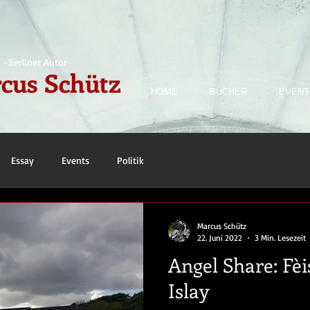
-Berliner Autor-
cus Schütz
HOME
BÜCHER
EVENT
Essay
Events
Politik
Marcus Schütz
22. Juni 2022
3 Min. Lesezeit
Angel Share: Fèis
Islay