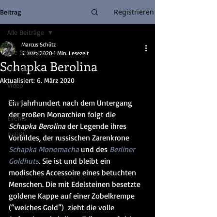
Registrieren
Beitrag
Alle Beiträge
Marcus Schütz
Alle Beiträge
5. März 2020
1 Min. Lesezeit
Schapka Berolina
Literatur
Aktualisiert:
6. März 2020
Video
Essay
Ein Jahrhundert nach dem Untergang 
der großen Monarchien folgt die 
Events
Schapka Berolina
 der Legende ihres 
Politik
Vorbildes, der russischen Zarenkrone 
Schapka Monomacha
 und des 
Berliner 
Goldhuts
. Sie ist und bleibt ein 
modisches Accessoire eines betuchten 
Menschen. Die mit Edelsteinen besetzte 
goldene Kappe auf einer Zobelkrempe 
(“weiches Gold”)  zieht die volle 