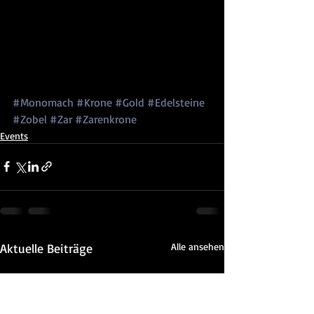
#Monomach
#Krone
#Gold
#Edelsteine
#Zobel
#Zar
#Zarenkrone
Events
Aktuelle Beiträge
Alle ansehen