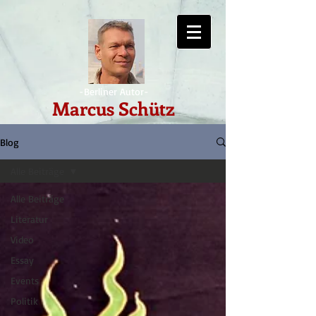
-Berliner Autor-
Marcus Schütz
Blog
Alle Beiträge
Alle Beiträge
Literatur
Video
Essay
Events
Politik