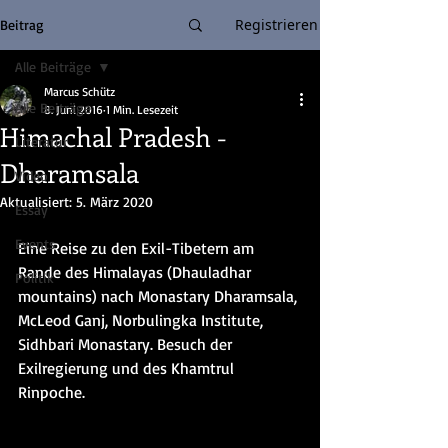
Registrieren
Beitrag
Alle Beiträge
Marcus Schütz
Alle Beiträge
8. Juni 2016
1 Min. Lesezeit
Himachal Pradesh -
Literatur
Dharamsala
Video
Aktualisiert:
5. März 2020
Essay
Events
Eine Reise zu den Exil-Tibetern am 
Rande des Himalayas (Dhauladhar 
Politik
mountains) nach Monastary Dharamsala, 
McLeod Ganj, Norbulingka Institute, 
Sidhbari Monastary. Besuch der 
Exilregierung und des Khamtrul 
Rinpoche.