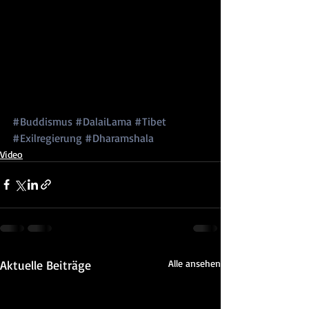
#Buddismus
#DalaiLama
#Tibet
#Exilregierung
#Dharamshala
Video
Aktuelle Beiträge
Alle ansehen