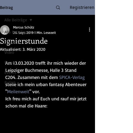
Registrieren
Beitrag
Alle Beiträge
Marcus Schütz
Alle Beiträge
26. Sept. 2019
1 Min. Lesezeit
Signierstunde
Literatur
Aktualisiert:
3. März 2020
Video
Essay
Am 13.03.2020 trefft ihr mich wieder der 
Leipziger Buchmesse, Halle 3 Stand 
Events
C204. Zusammen mit dem 
SPICA-Verlag
Politik
stelle ich mein urban fantasy Abenteuer 
"
Meilenweit
" vor.
Ich freu mich auf Euch und rauf mir jetzt 
schon mal die Haare: