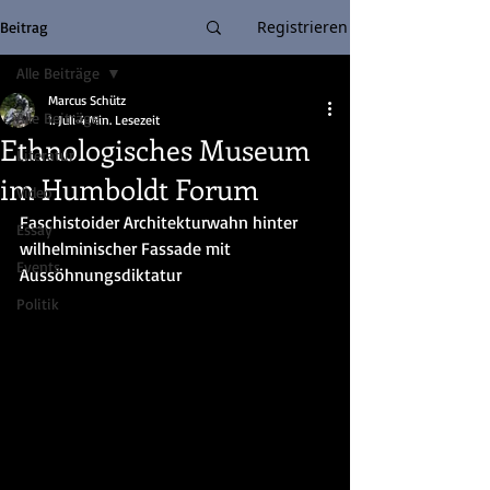
Registrieren
Beitrag
Alle Beiträge
Marcus Schütz
Alle Beiträge
1. Juli
4 Min. Lesezeit
Ethnologisches Museum
Literatur
im Humboldt Forum
Video
Faschistoider Architekturwahn hinter 
Essay
wilhelminischer Fassade mit 
Events
Aussöhnungsdiktatur
Politik